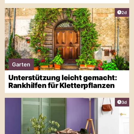
Artike
2d
Garten
Unterstützung leicht gemacht:
Rankhilfen für Kletterpflanzen
Artike
3d