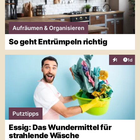
Aufräumen & Organisieren
So geht Entrümpeln richtig
Artike
1
1d
Interaktionen
Putztipps
Essig: Das Wundermittel für
strahlende Wäsche