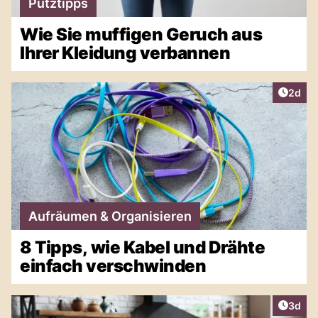
Putztipps
Wie Sie muffigen Geruch aus
Ihrer Kleidung verbannen
Artike
2d
Aufräumen & Organisieren
8 Tipps, wie Kabel und Drähte
einfach verschwinden
Artike
3d