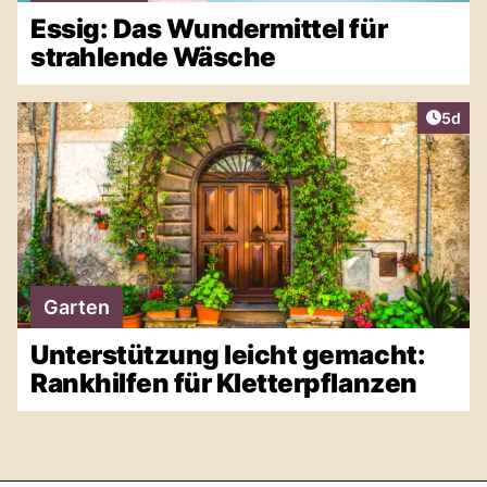
Essig: Das Wundermittel für
strahlende Wäsche
Artike
5d
Garten
Unterstützung leicht gemacht:
Rankhilfen für Kletterpflanzen