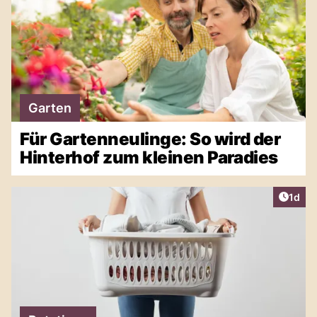
Garten
Für Gartenneulinge: So wird der
Hinterhof zum kleinen Paradies
Artike
1d