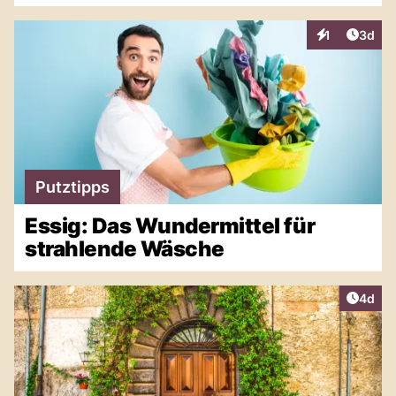
Artike
1
3d
Interaktionen
Putztipps
Essig: Das Wundermittel für
strahlende Wäsche
Artike
4d