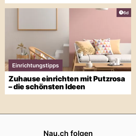
Artike
6d
Einrichtungstipps
Zuhause einrichten mit Putzrosa
– die schönsten Ideen
Footer
Nau.ch folgen