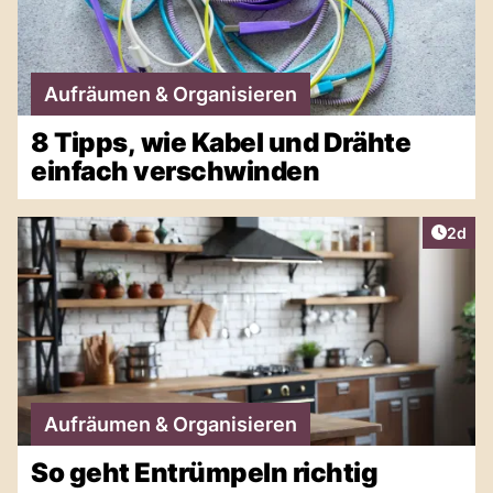
Aufräumen & Organisieren
8 Tipps, wie Kabel und Drähte
einfach verschwinden
Artike
2d
Aufräumen & Organisieren
So geht Entrümpeln richtig