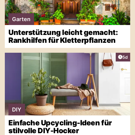
Garten
Unterstützung leicht gemacht:
Rankhilfen für Kletterpflanzen
Artike
5d
DIY
Einfache Upcycling-Ideen für
stilvolle DIY-Hocker