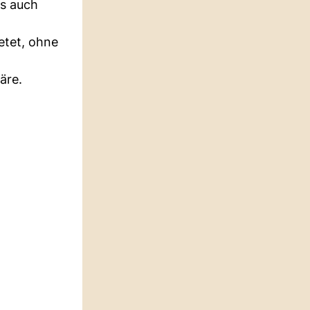
es auch
etet, ohne
äre.