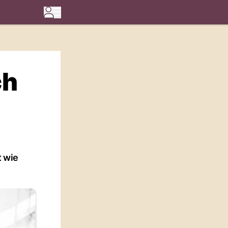
ch
t wie