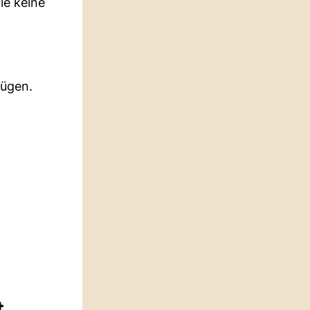
ie keine
zügen.
t