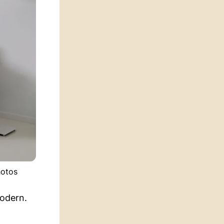
hotos
odern.