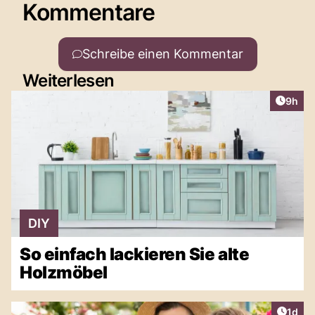
Kommentare
Schreibe einen Kommentar
Weiterlesen
Artike
9h
DIY
So einfach lackieren Sie alte
Holzmöbel
Artike
1d