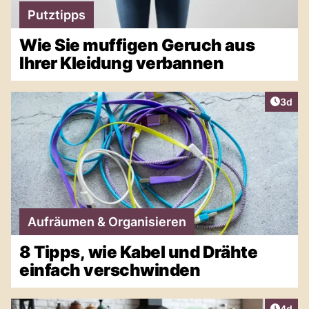
Putztipps
Wie Sie muffigen Geruch aus
Ihrer Kleidung verbannen
Artike
3d
Aufräumen & Organisieren
8 Tipps, wie Kabel und Drähte
einfach verschwinden
Artike
4d