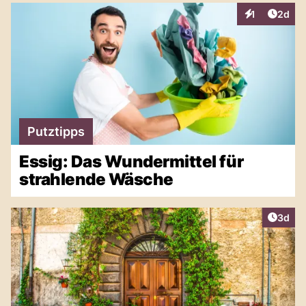
Artike
1
2d
Interaktionen
Putztipps
Essig: Das Wundermittel für
strahlende Wäsche
Artike
3d