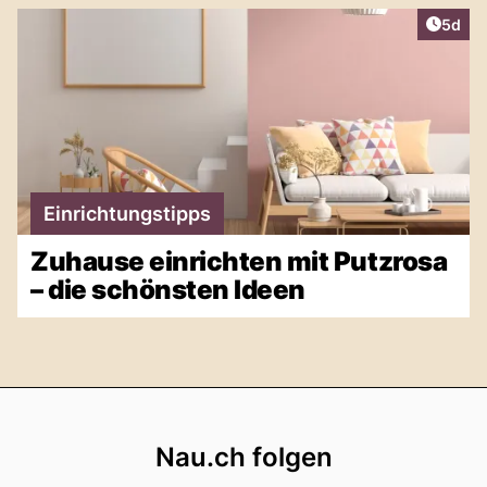
Artike
5d
Einrichtungstipps
Zuhause einrichten mit Putzrosa
– die schönsten Ideen
Footer
Nau.ch folgen