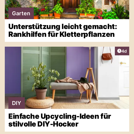
Garten
Unterstützung leicht gemacht:
Rankhilfen für Kletterpflanzen
Artike
4d
DIY
Einfache Upcycling-Ideen für
stilvolle DIY-Hocker