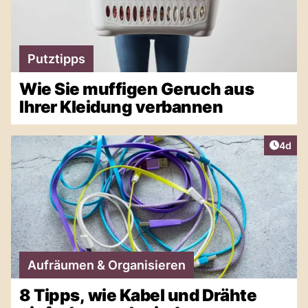
Putztipps
Wie Sie muffigen Geruch aus
Ihrer Kleidung verbannen
Artike
4d
Aufräumen & Organisieren
8 Tipps, wie Kabel und Drähte