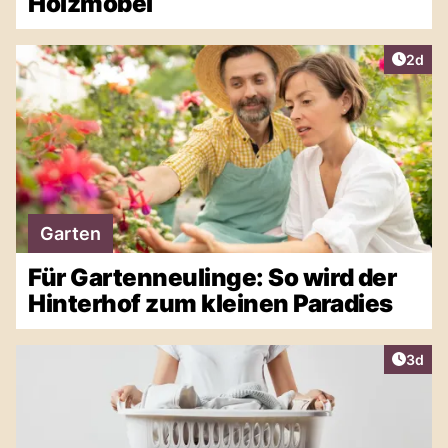
Holzmöbel
Artike
2d
Garten
Für Gartenneulinge: So wird der
Hinterhof zum kleinen Paradies
Artike
3d