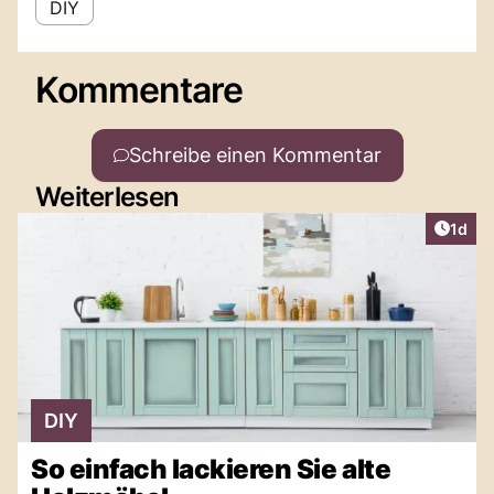
DIY
Kommentare
Schreibe einen Kommentar
Weiterlesen
Artike
1d
DIY
So einfach lackieren Sie alte