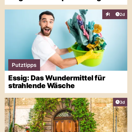
Artike
1
2d
Interaktionen
Putztipps
Essig: Das Wundermittel für
strahlende Wäsche
Artike
3d