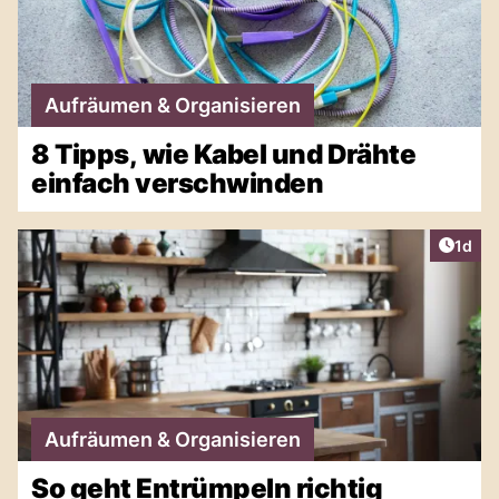
Aufräumen & Organisieren
8 Tipps, wie Kabel und Drähte
einfach verschwinden
Artike
1d
Aufräumen & Organisieren
So geht Entrümpeln richtig