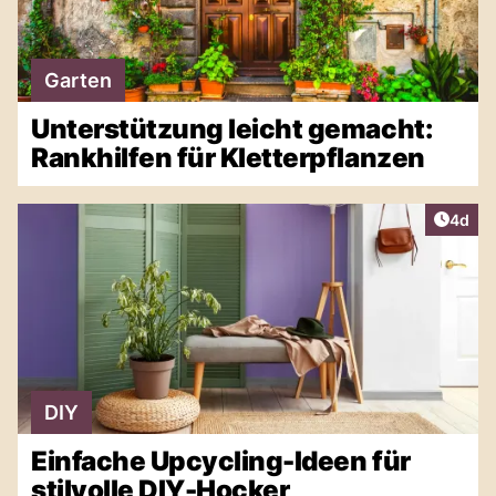
Garten
Unterstützung leicht gemacht:
Rankhilfen für Kletterpflanzen
Artike
4d
DIY
Einfache Upcycling-Ideen für
stilvolle DIY-Hocker