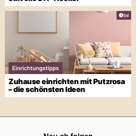
Artike
5d
Einrichtungstipps
Zuhause einrichten mit Putzrosa
– die schönsten Ideen
Footer