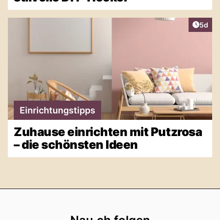
Artike
5d
Einrichtungstipps
Zuhause einrichten mit Putzrosa
– die schönsten Ideen
Footer