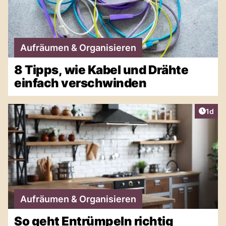
Aufräumen & Organisieren
8 Tipps, wie Kabel und Drähte
einfach verschwinden
Artike
1d
Aufräumen & Organisieren
So geht Entrümpeln richtig