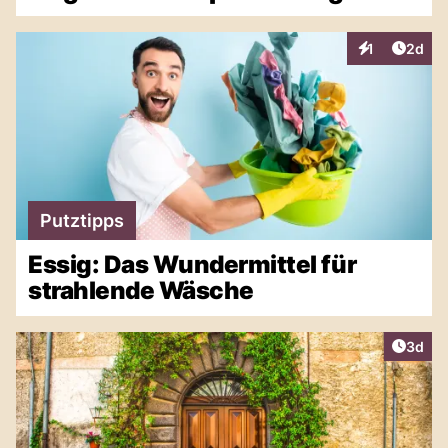
Artike
1
2d
Interaktionen
Putztipps
Essig: Das Wundermittel für
strahlende Wäsche
Artike
3d