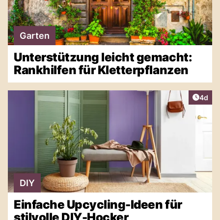
Garten
Unterstützung leicht gemacht:
Rankhilfen für Kletterpflanzen
Artike
4d
DIY
Einfache Upcycling-Ideen für
stilvolle DIY-Hocker