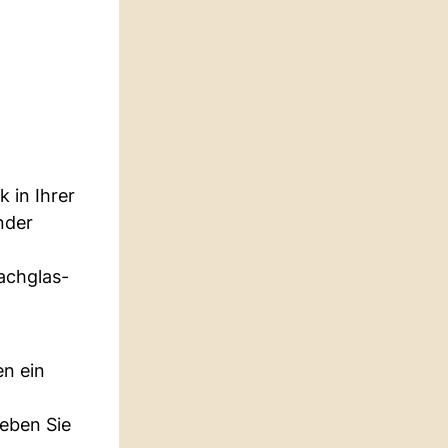
 in Ihrer
nder
achglas-
en ein
leben Sie