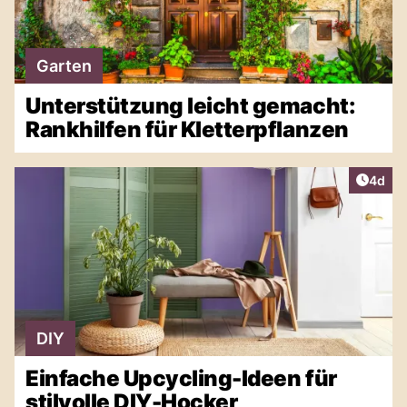
Garten
Unterstützung leicht gemacht:
Rankhilfen für Kletterpflanzen
Artike
4d
DIY
Einfache Upcycling-Ideen für
stilvolle DIY-Hocker