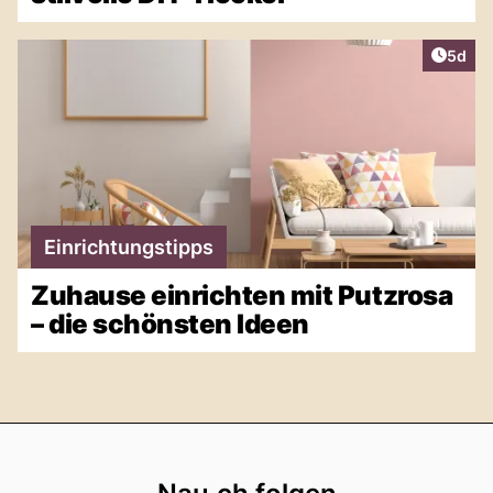
Artike
5d
Einrichtungstipps
Zuhause einrichten mit Putzrosa
– die schönsten Ideen
Footer