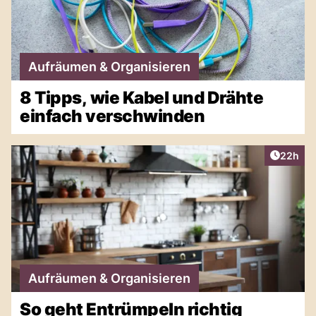
Aufräumen & Organisieren
8 Tipps, wie Kabel und Drähte
einfach verschwinden
Artikel 
22h
Aufräumen & Organisieren
So geht Entrümpeln richtig