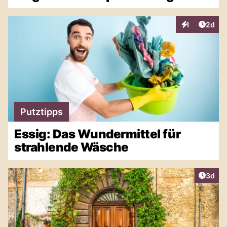
Artike
1
2d
Interaktionen
Putztipps
Essig: Das Wundermittel für
strahlende Wäsche
Artike
3d