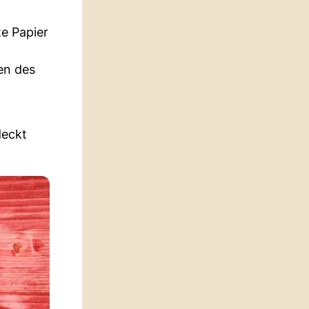
e Papier
en des
deckt