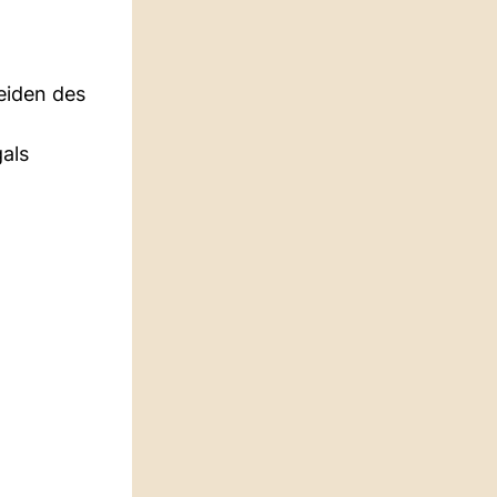
neiden des
gals