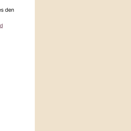
es den
nd