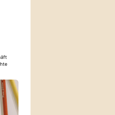
häft
chte