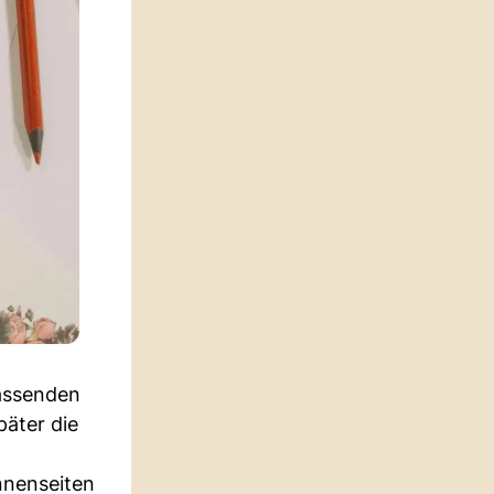
passenden
päter die
nnenseiten