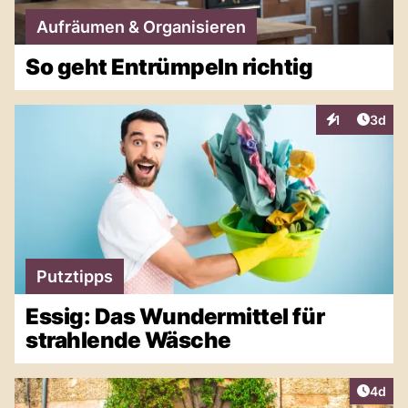
Aufräumen & Organisieren
So geht Entrümpeln richtig
Artike
1
3d
Interaktionen
Putztipps
Essig: Das Wundermittel für
strahlende Wäsche
Artike
4d