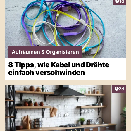
Artike
1d
Aufräumen & Organisieren
8 Tipps, wie Kabel und Drähte
einfach verschwinden
Artike
2d