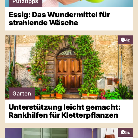
Putztipps
Essig: Das Wundermittel für
strahlende Wäsche
Artike
4d
Garten
Unterstützung leicht gemacht:
Rankhilfen für Kletterpflanzen
Artike
5d