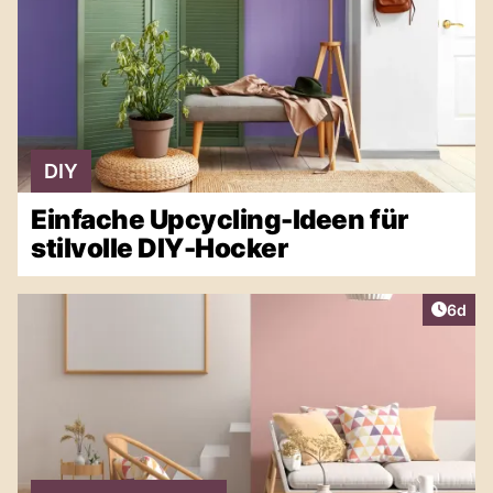
DIY
Einfache Upcycling-Ideen für
stilvolle DIY-Hocker
Artike
6d