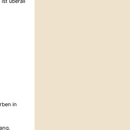
ist überall
rben in
ang.