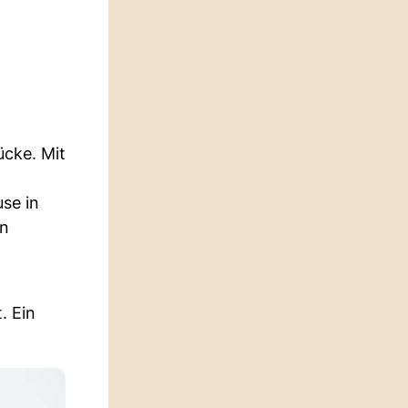
ücke. Mit
se in
en
. Ein