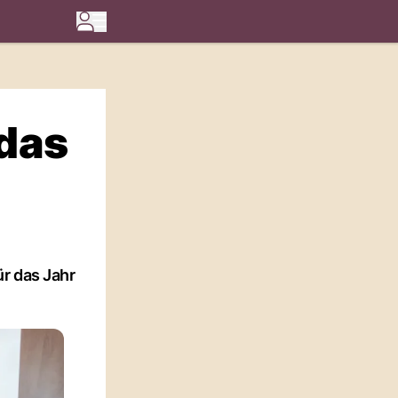
 das
r das Jahr