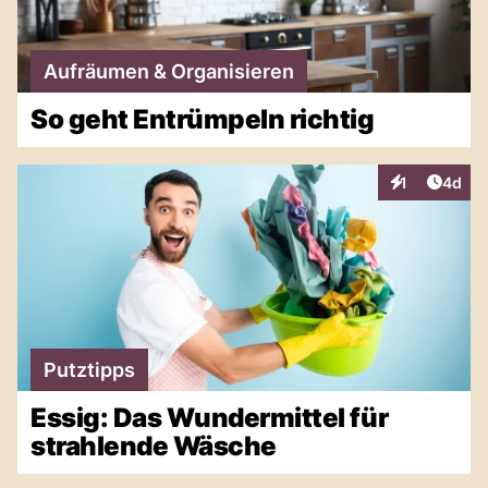
Aufräumen & Organisieren
So geht Entrümpeln richtig
Artike
1
4d
Interaktionen
Putztipps
Essig: Das Wundermittel für
strahlende Wäsche