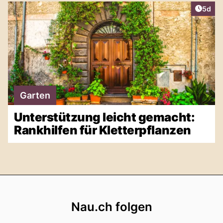
Artike
5d
Garten
Unterstützung leicht gemacht:
Rankhilfen für Kletterpflanzen
Footer
Nau.ch folgen