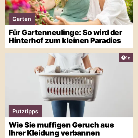
Garten
Für Gartenneulinge: So wird der
Hinterhof zum kleinen Paradies
Artike
1d
Putztipps
Wie Sie muffigen Geruch aus
Ihrer Kleidung verbannen