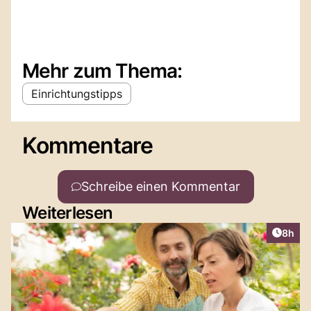
Mehr zum Thema:
Einrichtungstipps
Kommentare
Schreibe einen Kommentar
Weiterlesen
Artike
8h