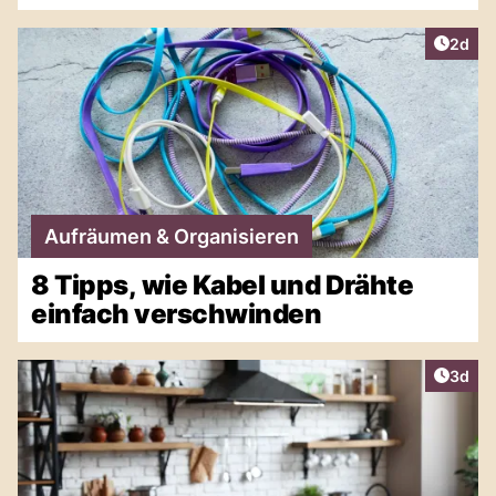
Artike
2d
Aufräumen & Organisieren
8 Tipps, wie Kabel und Drähte
einfach verschwinden
Artike
3d