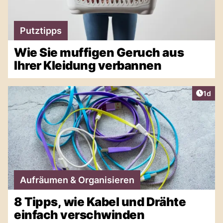
Putztipps
Wie Sie muffigen Geruch aus
Ihrer Kleidung verbannen
Artike
1d
Aufräumen & Organisieren
8 Tipps, wie Kabel und Drähte
einfach verschwinden