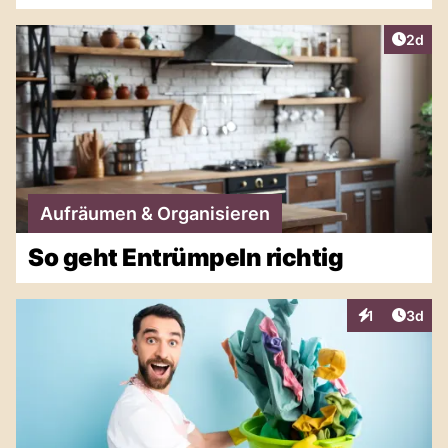
Artike
2d
Aufräumen & Organisieren
So geht Entrümpeln richtig
Artike
1
3d
Interaktionen