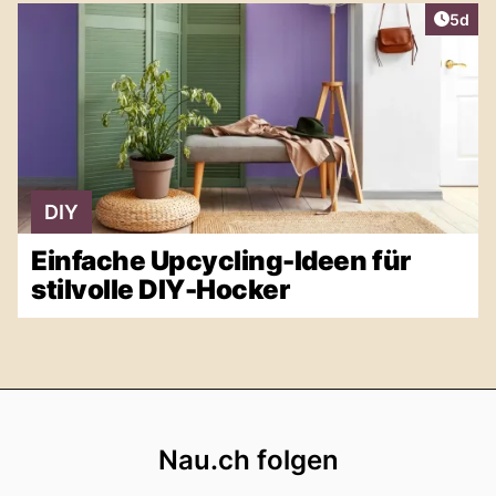
Artike
5d
DIY
Einfache Upcycling-Ideen für
stilvolle DIY-Hocker
Footer
Nau.ch folgen