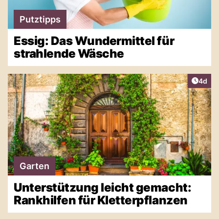
Putztipps
Essig: Das Wundermittel für
strahlende Wäsche
Artike
4d
Garten
Unterstützung leicht gemacht:
Rankhilfen für Kletterpflanzen