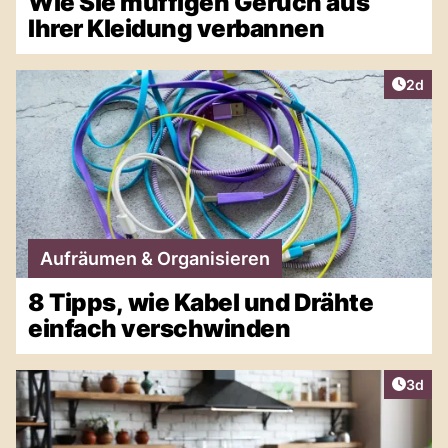
Wie Sie muffigen Geruch aus
Ihrer Kleidung verbannen
Artike
2d
Aufräumen & Organisieren
8 Tipps, wie Kabel und Drähte
einfach verschwinden
Artike
3d