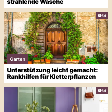
strahlende Wäsche
Artike
5d
Garten
Unterstützung leicht gemacht:
Rankhilfen für Kletterpflanzen
Artike
6d