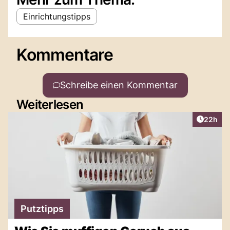
Einrichtungstipps
Kommentare
Schreibe einen Kommentar
Weiterlesen
Artikel 
22h
Putztipps