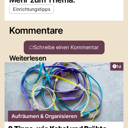
Einrichtungstipps
Kommentare
Schreibe einen Kommentar
Weiterlesen
Artike
1d
Aufräumen & Organisieren