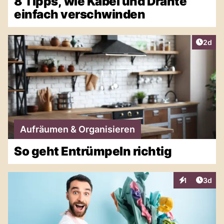
8 Tipps, wie Kabel und Drähte
einfach verschwinden
Artike
2d
Aufräumen & Organisieren
So geht Entrümpeln richtig
Artike
1
3d
Interaktionen