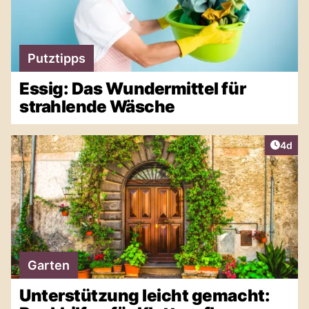
Putztipps
Essig: Das Wundermittel für
strahlende Wäsche
Artike
4d
Garten
Unterstützung leicht gemacht: