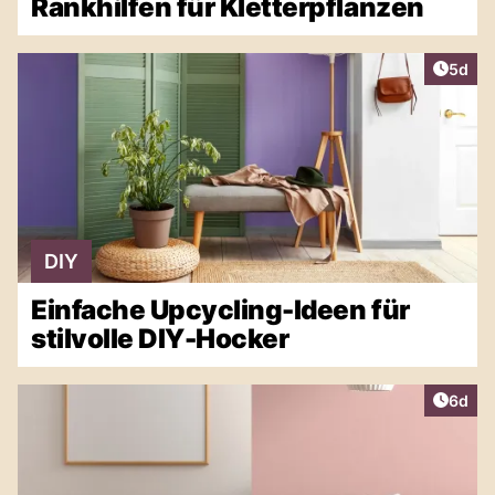
Rankhilfen für Kletterpflanzen
Artike
5d
DIY
Einfache Upcycling-Ideen für
stilvolle DIY-Hocker
Artike
6d