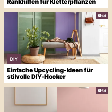
Rankhilfen für Kletterpflanzen
Artike
4d
DIY
Einfache Upcycling-Ideen für
stilvolle DIY-Hocker
Artike
5d