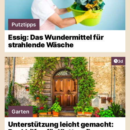
Putztipps
Essig: Das Wundermittel für
strahlende Wäsche
Artike
3d
Garten
Unterstützung leicht gemacht: