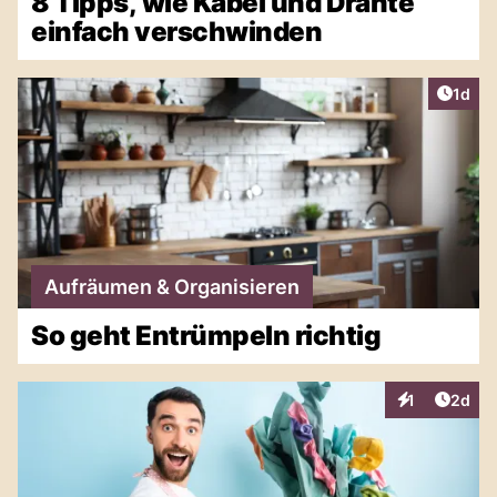
8 Tipps, wie Kabel und Drähte
einfach verschwinden
Artike
1d
Aufräumen & Organisieren
So geht Entrümpeln richtig
Artike
1
2d
Interaktionen