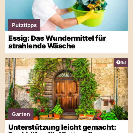
Putztipps
Essig: Das Wundermittel für
strahlende Wäsche
Artike
3d
Garten
Unterstützung leicht gemacht: