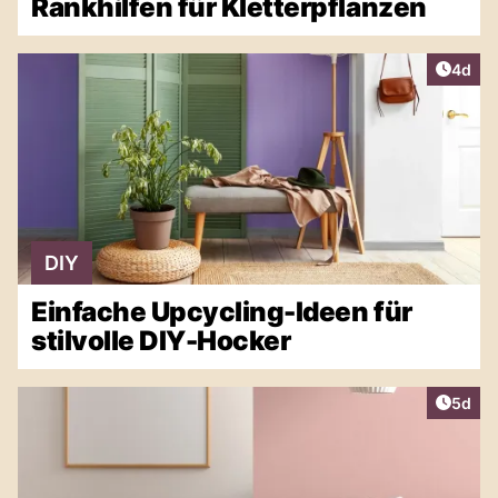
Rankhilfen für Kletterpflanzen
Artike
4d
DIY
Einfache Upcycling-Ideen für
stilvolle DIY-Hocker
Artike
5d