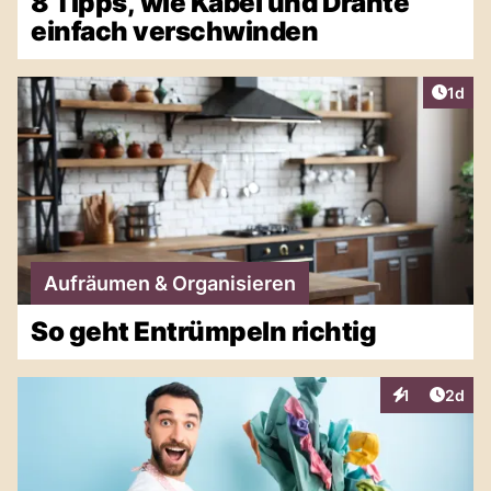
8 Tipps, wie Kabel und Drähte
einfach verschwinden
Artike
1d
Aufräumen & Organisieren
So geht Entrümpeln richtig
Artike
1
2d
Interaktionen