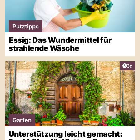
Putztipps
Essig: Das Wundermittel für
strahlende Wäsche
Artike
3d
Garten
Unterstützung leicht gemacht: