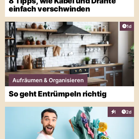
8 Tipps, wie Kabel und Drähte
einfach verschwinden
Artike
1d
Aufräumen & Organisieren
So geht Entrümpeln richtig
Artike
1
2d
Interaktionen