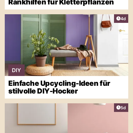
Rankhilfen für Kletterpflanzen
Artike
4d
DIY
Einfache Upcycling-Ideen für
stilvolle DIY-Hocker
Artike
5d