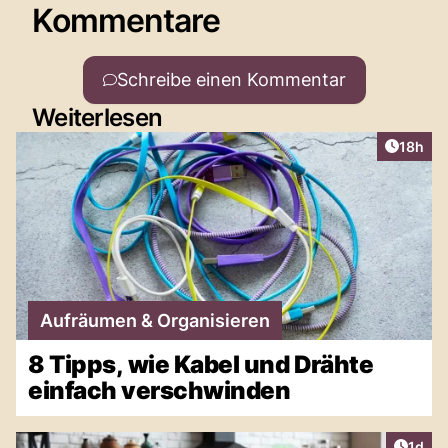
Kommentare
Schreibe einen Kommentar
Weiterlesen
Artikel
18h
Aufräumen & Organisieren
8 Tipps, wie Kabel und Drähte
einfach verschwinden
Artike
1d