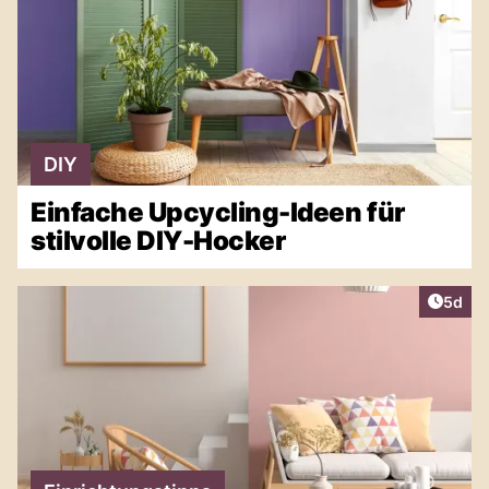
DIY
Einfache Upcycling-Ideen für
stilvolle DIY-Hocker
Artike
5d