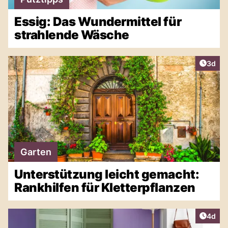
Essig: Das Wundermittel für
strahlende Wäsche
Artike
3d
Garten
Unterstützung leicht gemacht:
Rankhilfen für Kletterpflanzen
Artike
4d