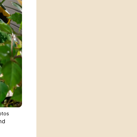
otos
nd