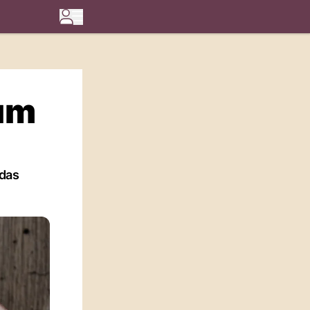
 um
 das