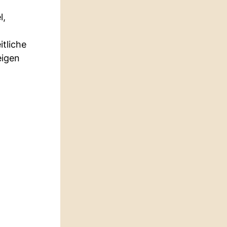
l,
tliche
eigen