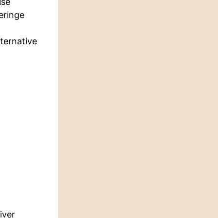
use
eringe
ternative
iver