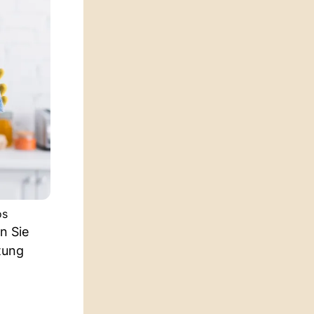
os
n Sie
tung