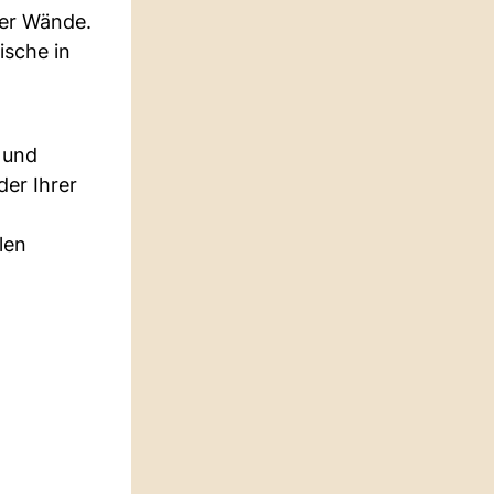
ier Wände.
ische in
 und
der Ihrer
len