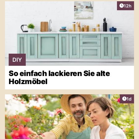
Artikel
12h
DIY
So einfach lackieren Sie alte
Holzmöbel
Artike
1d