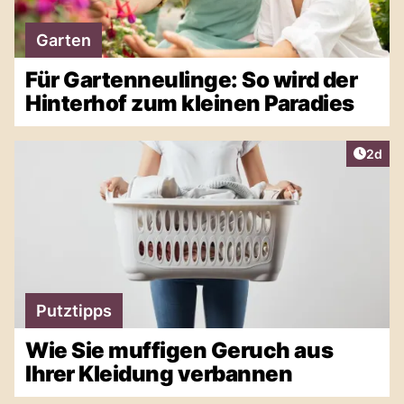
Garten
Für Gartenneulinge: So wird der
Hinterhof zum kleinen Paradies
Artike
2d
Putztipps
Wie Sie muffigen Geruch aus
Ihrer Kleidung verbannen