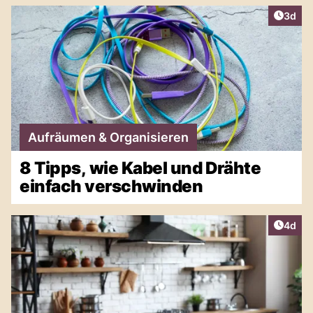
Artike
3d
Aufräumen & Organisieren
8 Tipps, wie Kabel und Drähte
einfach verschwinden
Artike
4d