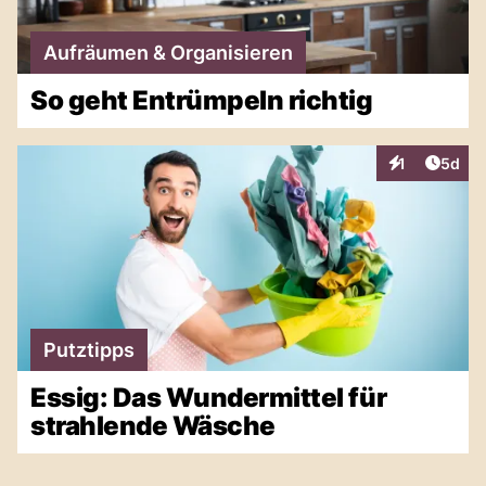
Aufräumen & Organisieren
So geht Entrümpeln richtig
Artike
1
5d
Interaktionen
Putztipps
Essig: Das Wundermittel für
strahlende Wäsche