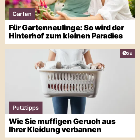
Garten
Für Gartenneulinge: So wird der
Hinterhof zum kleinen Paradies
Artike
2d
Putztipps
Wie Sie muffigen Geruch aus
Ihrer Kleidung verbannen