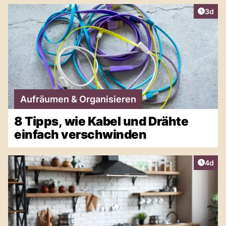
Artike
3d
Aufräumen & Organisieren
8 Tipps, wie Kabel und Drähte
einfach verschwinden
Artike
4d