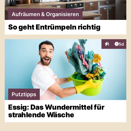
Aufräumen & Organisieren
So geht Entrümpeln richtig
Artike
1
5d
Interaktionen
Putztipps
Essig: Das Wundermittel für
strahlende Wäsche