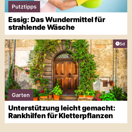
Putztipps
Essig: Das Wundermittel für
strahlende Wäsche
Artike
5d
Garten
Unterstützung leicht gemacht:
Rankhilfen für Kletterpflanzen