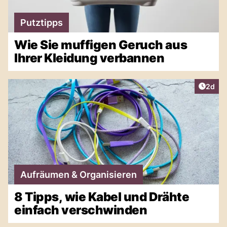
Putztipps
Wie Sie muffigen Geruch aus
Ihrer Kleidung verbannen
Artike
2d
Aufräumen & Organisieren
8 Tipps, wie Kabel und Drähte
einfach verschwinden