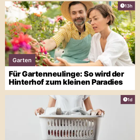
Artikel
13h
Garten
Für Gartenneulinge: So wird der
Hinterhof zum kleinen Paradies
Artike
1d