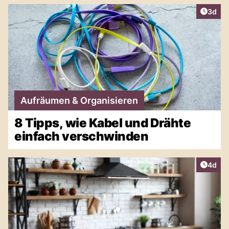
Artike
3d
Aufräumen & Organisieren
8 Tipps, wie Kabel und Drähte
einfach verschwinden
Artike
4d