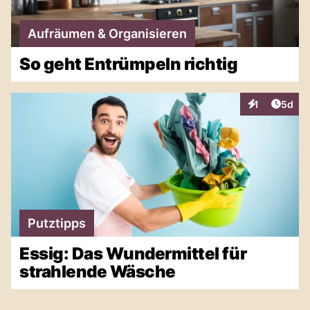
Aufräumen & Organisieren
So geht Entrümpeln richtig
Artike
1
5d
Interaktionen
Putztipps
Essig: Das Wundermittel für
strahlende Wäsche