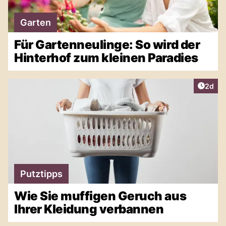
Garten
Für Gartenneulinge: So wird der
Hinterhof zum kleinen Paradies
Artike
2d
Putztipps
Wie Sie muffigen Geruch aus
Ihrer Kleidung verbannen