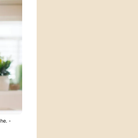
he. -