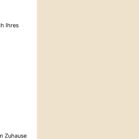
h Ihres
em Zuhause