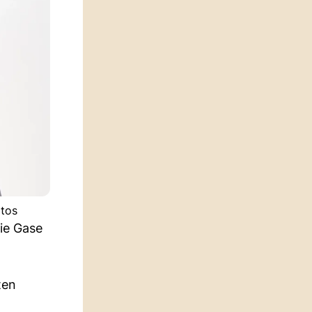
otos
sie Gase
ten