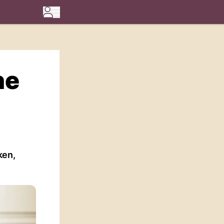
he
ken,