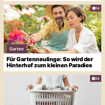
Artike
1d
Garten
Für Gartenneulinge: So wird der
Hinterhof zum kleinen Paradies
Artike
2d