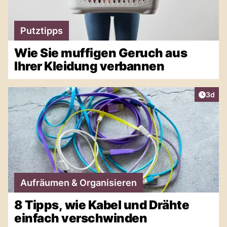
Putztipps
Wie Sie muffigen Geruch aus
Ihrer Kleidung verbannen
Artike
3d
Aufräumen & Organisieren
8 Tipps, wie Kabel und Drähte
einfach verschwinden