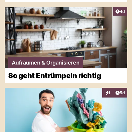
Artike
4d
Aufräumen & Organisieren
So geht Entrümpeln richtig
Artike
1
5d
Interaktionen