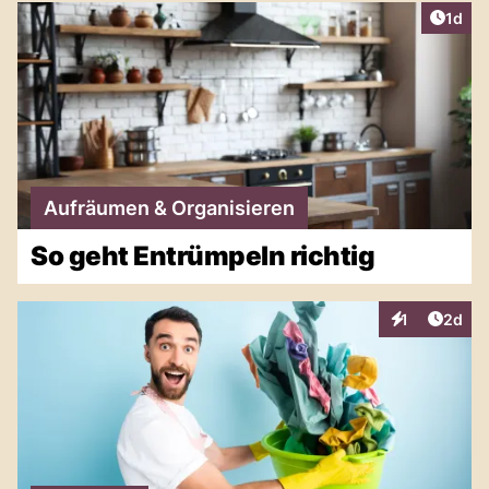
Artike
1d
Aufräumen & Organisieren
So geht Entrümpeln richtig
Artike
1
2d
Interaktionen