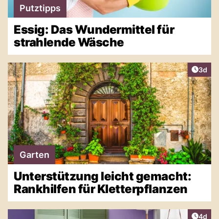
Putztipps
Essig: Das Wundermittel für
strahlende Wäsche
Artike
3d
Garten
Unterstützung leicht gemacht:
Rankhilfen für Kletterpflanzen
Artike
4d