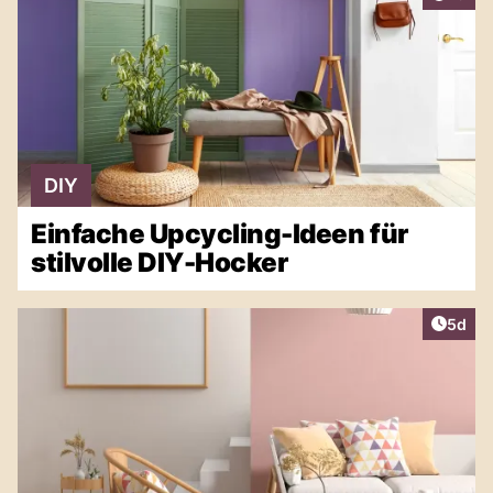
DIY
Einfache Upcycling-Ideen für
stilvolle DIY-Hocker
Artike
5d