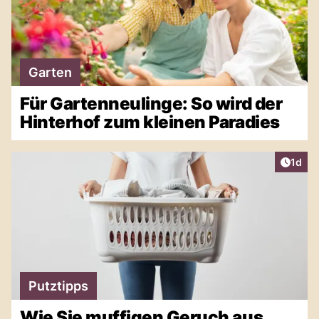
Garten
Für Gartenneulinge: So wird der
Hinterhof zum kleinen Paradies
Artike
1d
Putztipps
Wie Sie muffigen Geruch aus