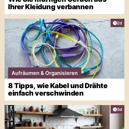
Ihrer Kleidung verbannen
Artike
2d
Aufräumen & Organisieren
8 Tipps, wie Kabel und Drähte
einfach verschwinden
Artike
3d