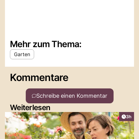
Mehr zum Thema:
Garten
Kommentare
Schreibe einen Kommentar
Weiterlesen
Artike
3h