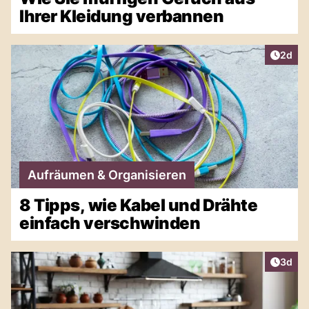
Ihrer Kleidung verbannen
Artike
2d
Aufräumen & Organisieren
8 Tipps, wie Kabel und Drähte
einfach verschwinden
Artike
3d