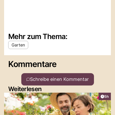
Mehr zum Thema:
Garten
Kommentare
Schreibe einen Kommentar
Weiterlesen
Artike
5h