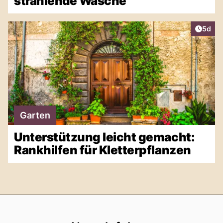
strahlende Wäsche
Artike
5d
Garten
Unterstützung leicht gemacht:
Rankhilfen für Kletterpflanzen
Footer