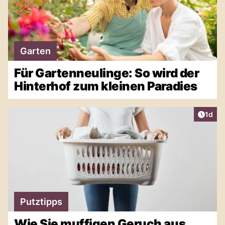
Garten
Für Gartenneulinge: So wird der
Hinterhof zum kleinen Paradies
Artike
1d
Putztipps
Wie Sie muffigen Geruch aus