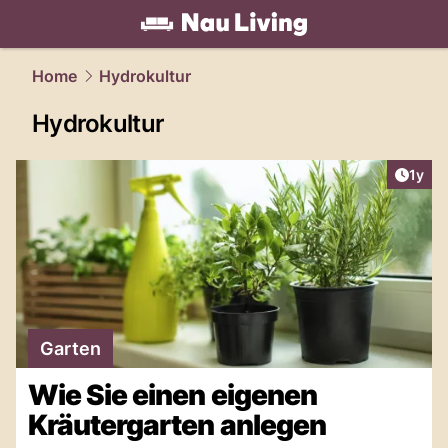
living.
NAU.ch
Home
Hydrokultur
Hydrokultur
Artike
1y
Garten
Wie Sie einen eigenen
Kräutergarten anlegen