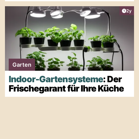
Artike
2y
Garten
Indoor-Gartensysteme
: Der
Frischegarant für Ihre Küche