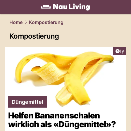
living.
NAU.ch
Home
Kompostierung
Kompostierung
Artike
1y
Düngemittel
Helfen Bananenschalen
wirklich als «Düngemittel»?