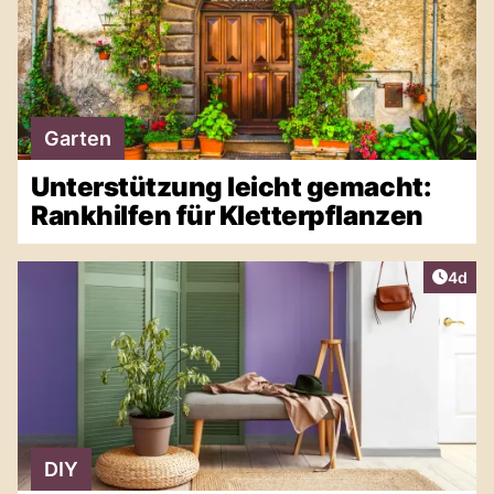
Garten
Unterstützung leicht gemacht:
Rankhilfen für Kletterpflanzen
Artike
4d
DIY