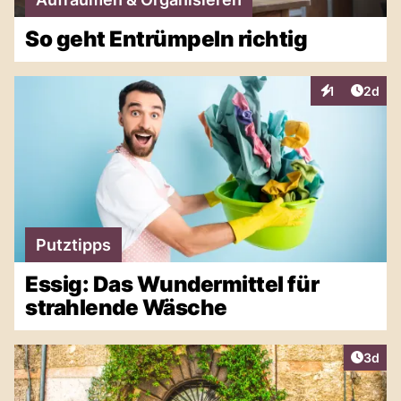
So geht Entrümpeln richtig
Artike
1
2d
Interaktionen
Putztipps
Essig: Das Wundermittel für
strahlende Wäsche
Artike
3d