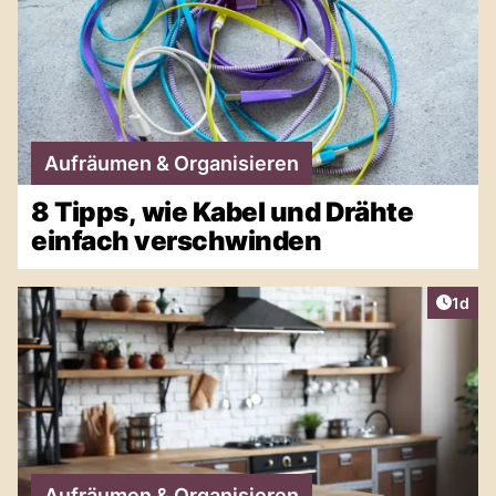
Aufräumen & Organisieren
8 Tipps, wie Kabel und Drähte
einfach verschwinden
Artike
1d
Aufräumen & Organisieren