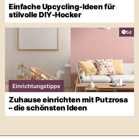
Einfache Upcycling-Ideen für
stilvolle DIY-Hocker
Artike
5d
Einrichtungstipps
Zuhause einrichten mit Putzrosa
– die schönsten Ideen