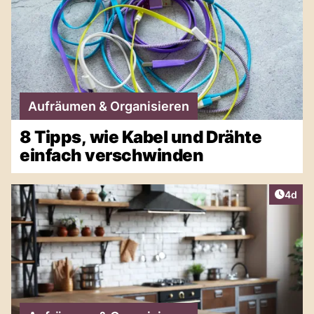
Aufräumen & Organisieren
8 Tipps, wie Kabel und Drähte
einfach verschwinden
Artike
4d