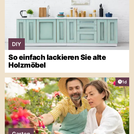
DIY
So einfach lackieren Sie alte
Holzmöbel
Artike
1d
Garten