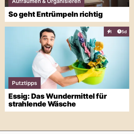
Aufräumen & Organisieren
So geht Entrümpeln richtig
Artike
1
5d
Interaktionen
Putztipps
Essig: Das Wundermittel für
strahlende Wäsche