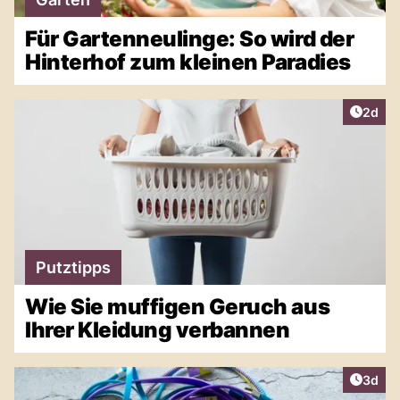
Für Gartenneulinge: So wird der
Hinterhof zum kleinen Paradies
Artike
2d
Putztipps
Wie Sie muffigen Geruch aus
Ihrer Kleidung verbannen
Artike
3d