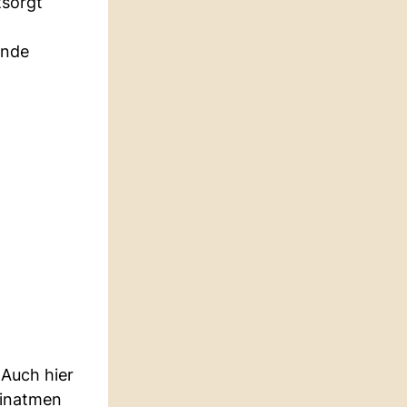
tsorgt
unde
 Auch hier
einatmen