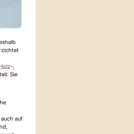
eshalb
rzichtet
Holz
-,
il: Sie
che
 auch auf
nd,