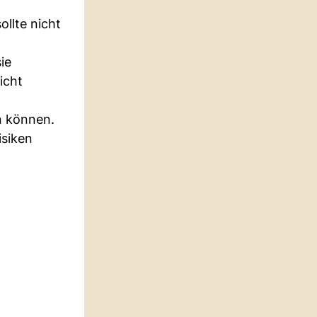
ollte nicht
ie
icht
n können.
isiken