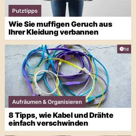
Putztipps
Wie Sie muffigen Geruch aus
Ihrer Kleidung verbannen
Artike
1d
Aufräumen & Organisieren
8 Tipps, wie Kabel und Drähte
einfach verschwinden