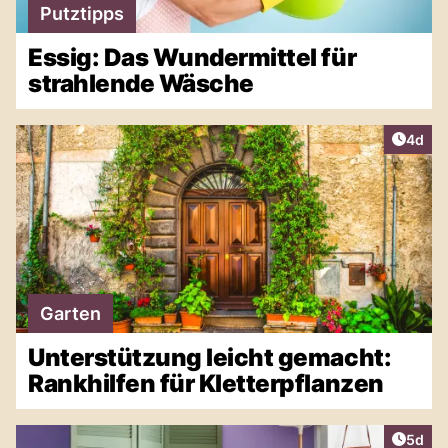
Putztipps
Essig: Das Wundermittel für
strahlende Wäsche
Artike
4d
Garten
Unterstützung leicht gemacht:
Rankhilfen für Kletterpflanzen
Artike
5d