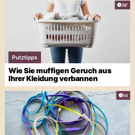
Artikel
38'
Putztipps
Wie Sie muffigen Geruch aus
Ihrer Kleidung verbannen
Artike
1d