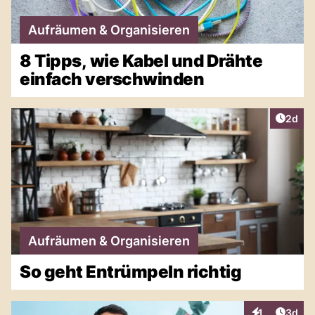
Aufräumen & Organisieren
8 Tipps, wie Kabel und Drähte
einfach verschwinden
Artike
2d
Aufräumen & Organisieren
So geht Entrümpeln richtig
Artike
1
3d