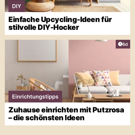
DIY
Einfache Upcycling-Ideen für
stilvolle DIY-Hocker
Artike
6d
Einrichtungstipps
Zuhause einrichten mit Putzrosa
– die schönsten Ideen