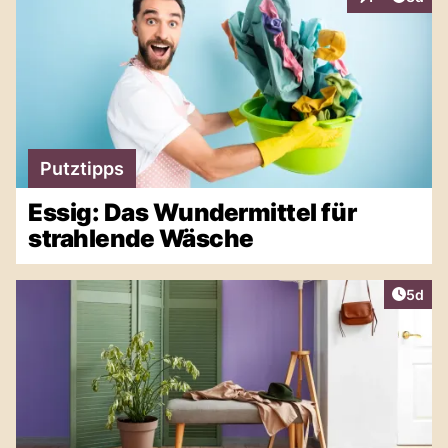
Interaktionen
Putztipps
Essig: Das Wundermittel für
strahlende Wäsche
Artike
5d